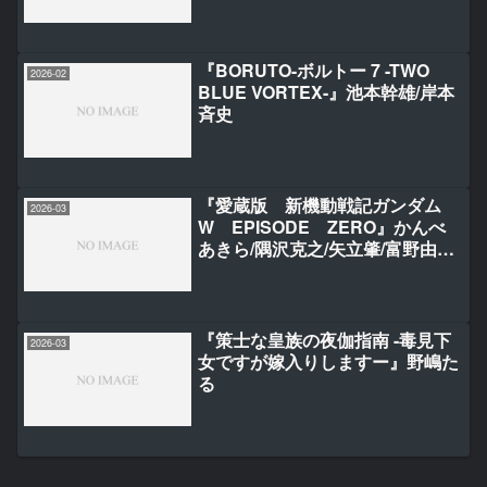
『BORUTO-ボルトー 7 -TWO
2026-02
BLUE VORTEX-』池本幹雄/岸本
斉史
『愛蔵版 新機動戦記ガンダム
2026-03
W EPISODE ZERO』かんべ
あきら/隅沢克之/矢立肇/富野由悠
季
『策士な皇族の夜伽指南 -毒見下
2026-03
女ですが嫁入りしますー』野嶋た
る