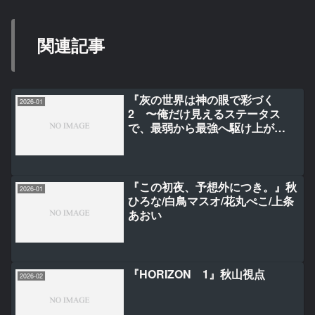
関連記事
『灰の世界は神の眼で彩づく
2026-01
2 〜俺だけ見えるステータス
で、最弱から最強へ駆け上が
る〜』しばかめ/KAZU/まるまい
『この初夜、予想外につき。』秋
2026-01
ひろな/白鳥マスオ/花丸ぺこ/上条
あおい
『HORIZON 1』秋山視点
2026-02