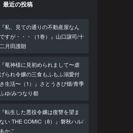
最近の投稿
『私、見ての通りの不動産屋なん
ですが・・・（1巻）』山口譲司/十
二月田護朗
『竜神様に見初められまして〜虐
げられ令嬢の三食もふもふ溺愛付
き生活〜（1）』さとうきび畑/青季
ふゆ/みつなり都
『転生した悪役令嬢は復讐を望ま
ない THE COMIC（8）』磐秋ハル/
あかこ