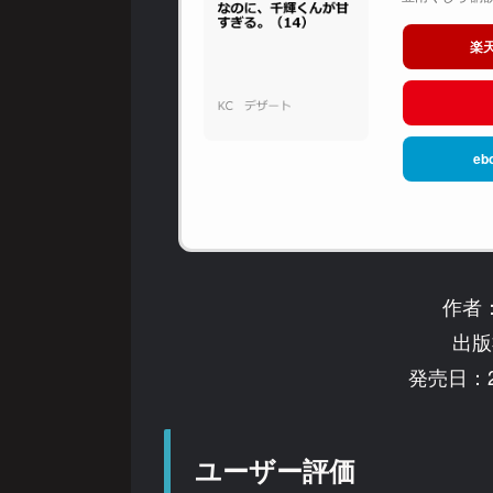
楽
eb
作者
出版
発売日：2
ユーザー評価