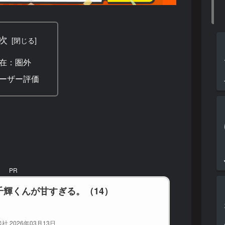
次
在：圏外
ーザー評価
PR
千輝くんが甘すぎる。（14）
社 2026年03月13日