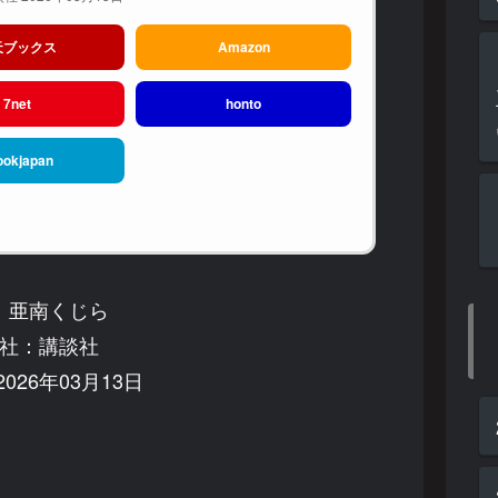
天ブックス
Amazon
7net
honto
ookjapan
：亜南くじら
社：講談社
026年03月13日