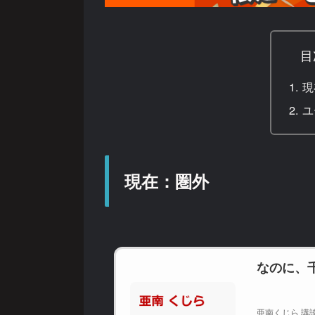
目
現
ユ
現在：圏外
なのに、
亜南くじら 講談