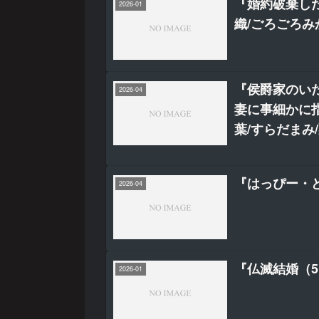
『婚約破棄し
2026-01
織/ごろごろみ
『侯爵家のい
2026-04
妻に事細かに
葉/すらだまみ
『はっぴー・ど
2026-04
『仏滅結婚（
2026-01