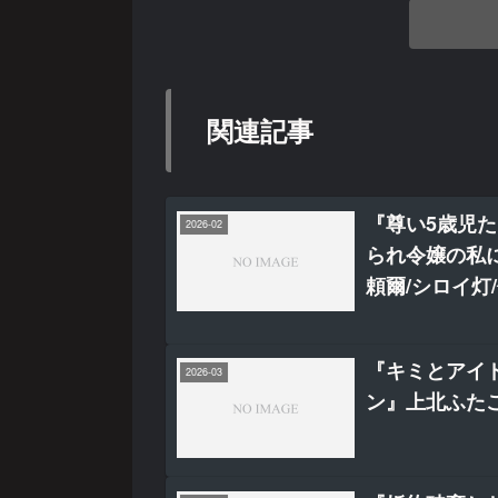
関連記事
『尊い5歳児
2026-02
られ令嬢の私
頼爾/シロイ灯
『キミとアイ
2026-03
ン』上北ふたご