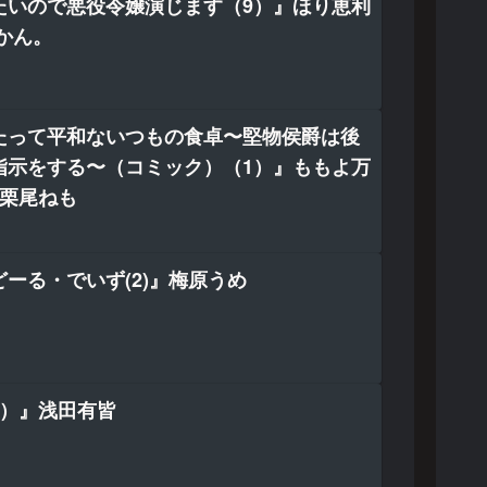
たいので悪役令嬢演じます（9）』ほり恵利
かん。
たって平和ないつもの食卓〜堅物侯爵は後
指示をする〜（コミック）（1）』ももよ万
/栗尾ねも
ーる・でいず(2)』梅原うめ
5）』浅田有皆