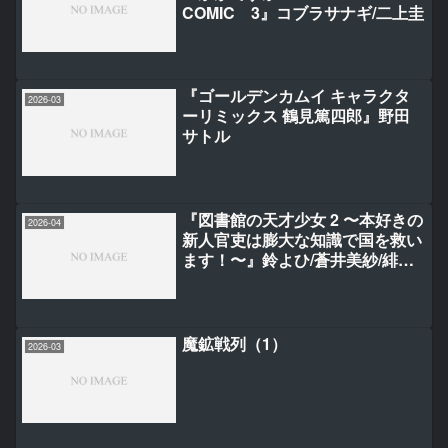
COMIC 3』コブラサナギ/二上圭
『ゴールデンカムイ キャラクタ
2026-03
ーリミックス 鶴見篤四郎』野田
サトル
『図書館の天才少女 2 〜本好きの
2026-04
新人官吏は膨大な知識で国を救い
ます！〜』鈴よひ/蒼井美紗/緋原
ヨウ
魔鉱戦列（1）
2026-03