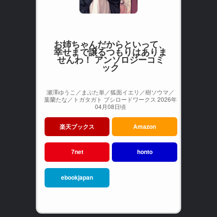
お姉ちゃんだからといって、
幸せまで譲るつもりはありま
せんわ！ アンソロジーコミ
ック
瀬澤ゆうこ／まぶた単／狐面イエリ／樹ソウマ／
葉蘭たな／トガタガト ブシロードワークス 2026年
04月08日頃
楽天ブックス
Amazon
7net
honto
ebookjapan