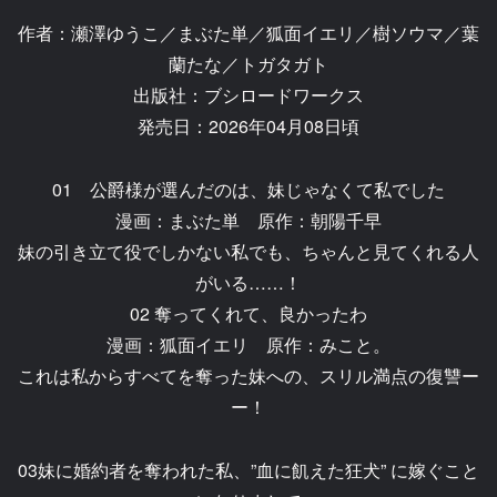
作者：瀬澤ゆうこ／まぶた単／狐面イエリ／樹ソウマ／葉
蘭たな／トガタガト
出版社：ブシロードワークス
発売日：2026年04月08日頃
01 公爵様が選んだのは、妹じゃなくて私でした
漫画：まぶた単 原作：朝陽千早
妹の引き立て役でしかない私でも、ちゃんと見てくれる人
がいる……！
02 奪ってくれて、良かったわ
漫画：狐面イエリ 原作：みこと。
これは私からすべてを奪った妹への、スリル満点の復讐ー
ー！
03妹に婚約者を奪われた私、”血に飢えた狂犬” に嫁ぐこと