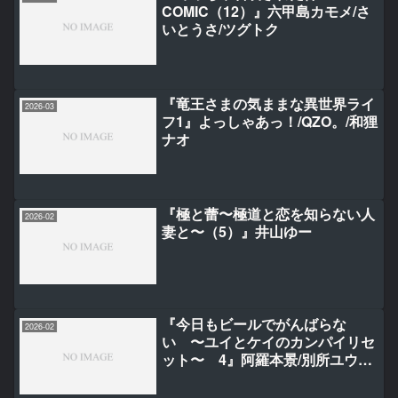
COMIC（12）』六甲島カモメ/さ
いとうさ/ツグトク
『竜王さまの気ままな異世界ライ
2026-03
フ1』よっしゃあっ！/QZO。/和狸
ナオ
『極と蕾〜極道と恋を知らない人
2026-02
妻と〜（5）』井山ゆー
『今日もビールでがんばらな
2026-02
い 〜ユイとケイのカンパイリセ
ット〜 4』阿羅本景/別所ユウイ
チ