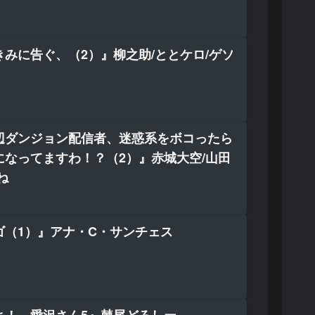
みに告ぐ、（2）』柳之助/ととケロ/ゲソ
辺ダンジョン配信者、迷惑系をボコったら
になってますわ！？（2）』赤城大空/山田
ね
ゴ（1）』アナ・C・サンチェス