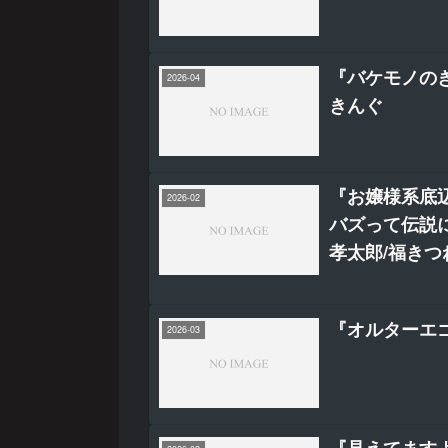
『バケモノのき
2026-04
きんぐ
『お嬢様系底
2026-02
バズって伝説
孝太郎/福きつ
『オルターエ
2026-03