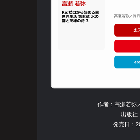
高瀬若弥／長月達
楽
eb
作者：高瀬若弥
出版社：
発売日：20