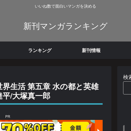
いいね数で面白いマンガを決める
新刊マンガランキング
ランキング
新刊情報
検
世界生活 第五章 水の都と英雄
達平/大塚真一郎
PR