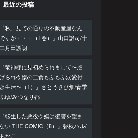
最近の投稿
『私、見ての通りの不動産屋なん
ですが・・・（1巻）』山口譲司/十
二月田護朗
『竜神様に見初められまして〜虐
げられ令嬢の三食もふもふ溺愛付
き生活〜（1）』さとうきび畑/青季
ふゆ/みつなり都
『転生した悪役令嬢は復讐を望ま
ない THE COMIC（8）』磐秋ハル/
あかこ