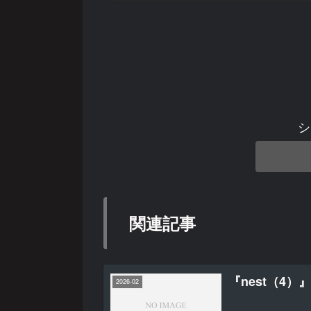
シ
関連記事
『nest（4
2026-02