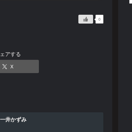
0
ェアする
X
）』一井かずみ