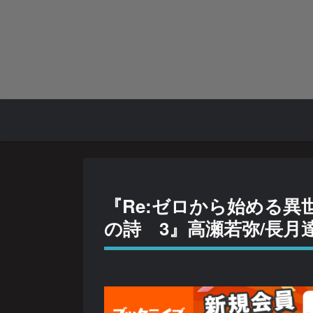
『Re:ゼロから始める異
の詩 3』高瀬若弥/長月