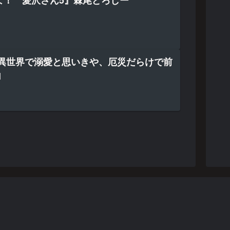
よ！ 愛沢さん5』棘尾どろしー
〜異世界で溺愛と思いきや、厄災だらけで前
1