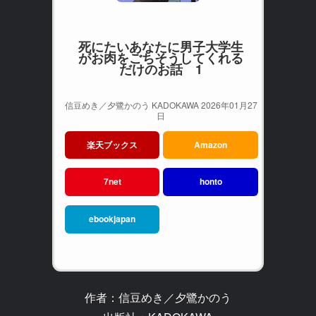
死にたいあなたに男子大学生
がお肉をごちそうしてくれる
だけのお話 1
信豆めき／夕鷺かのう KADOKAWA 2026年01月27
日
楽天ブックス
Amazon
7net
honto
ebookjapan
作者：信豆めき／夕鷺かのう