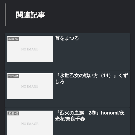
関連記事
首をまつる
2026-03
『永世乙女の戦い方（14）』くず
2026-01
しろ
『烈火の血族 2巻』honomi/夜
2026-03
光花/奈良千春