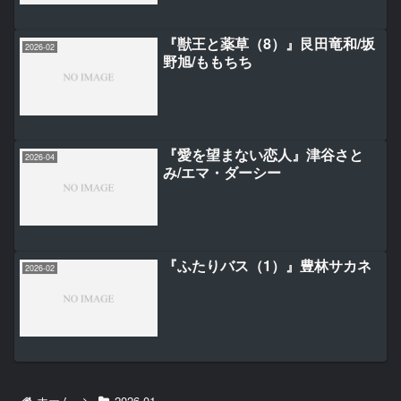
『獣王と薬草（8）』艮田竜和/坂
2026-02
野旭/ももちち
『愛を望まない恋人』津谷さと
2026-04
み/エマ・ダーシー
『ふたりバス（1）』豊林サカネ
2026-02
ホーム
2026-01