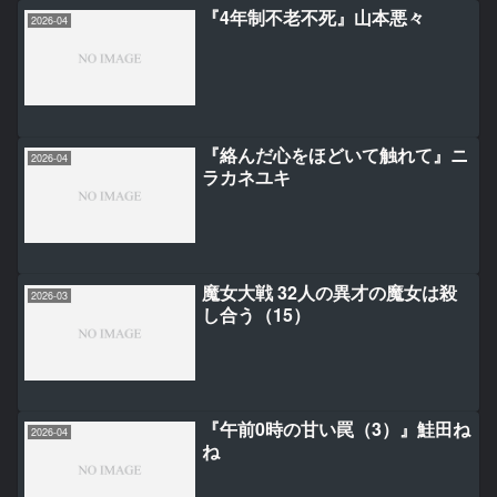
『4年制不老不死』山本悪々
2026-04
『絡んだ心をほどいて触れて』ニ
2026-04
ラカネユキ
魔女大戦 32人の異才の魔女は殺
2026-03
し合う（15）
『午前0時の甘い罠（3）』鮭田ね
2026-04
ね