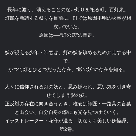
長年に渡り、消えることのない灯りを祀る町、百灯泉。
灯籠を新調する祭りを目前に、町では原因不明の火事が相
次いでいた。
原因は──“灯の妖”の暴走。
妖が視える少年・唯壱は、灯の妖を鎮めるため奔走する中
で、
かつて灯とひとつだった存在、“影の妖”の存在を知る。
人々に信仰される灯の妖と、忌み嫌われ、悪い気を引き寄
せてしまう影の妖。
正反対の存在に向き合うとき、唯壱は師匠・一路葉の言葉
と出会い、自分自身の影にも光を見つけていく。
イラストレーター・花守が送る、切なくも美しい妖怪譚、
第2巻。