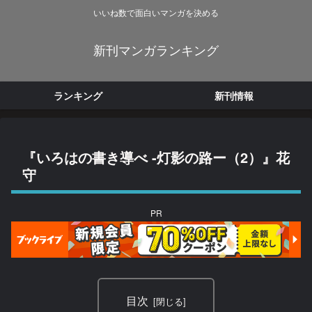
いいね数で面白いマンガを決める
新刊マンガランキング
ランキング
新刊情報
『いろはの書き導べ -灯影の路ー（2）』花
守
PR
目次