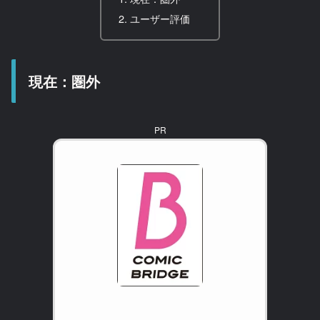
ユーザー評価
現在：圏外
PR