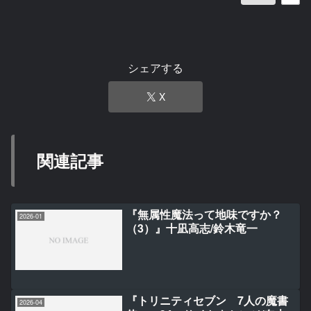
シェアする
X
関連記事
『無属性魔法って地味ですか？
2026-01
（3）』十凪高志/鈴木竜一
『トリニティセブン 7人の魔書
2026-04