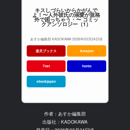
キスしづらいからかがんで
よ！〜人外彼氏の溺愛が規格
外で困っちゃう・〜 コミッ
クアンソロジー（1）
あすか編集部 KADOKAWA 2026年03月24日頃
楽天ブックス
Amazon
7net
honto
ebookjapan
作者：あすか編集部
出版社：KADOKAWA
発売日：2026年03月24日頃