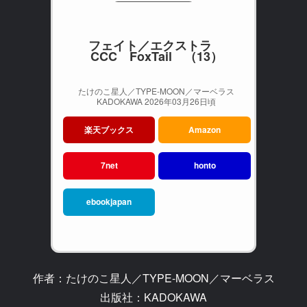
フェイト／エクストラ
CCC FoxTail （13）
たけのこ星人／TYPE-MOON／マーベラス
KADOKAWA 2026年03月26日頃
楽天ブックス
Amazon
7net
honto
ebookjapan
作者：たけのこ星人／TYPE-MOON／マーベラス
出版社：KADOKAWA