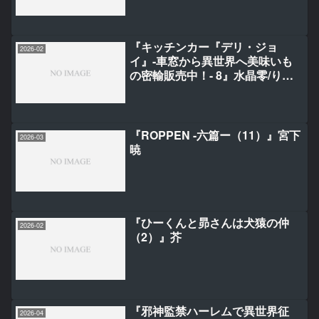
『キッチンカー『デリ・ジョ
2026-02
イ』-車窓から異世界へ美味いも
の密輸販売中！- 8』水晶零/りぃ
ん/ゆき哉
『ROPPEN -六篇ー（11）』宮下
2026-03
暁
『ひーくんと昴さんは犬猿の仲
2026-02
（2）』芥
『邪神監禁ハーレムで異世界征
2026-04