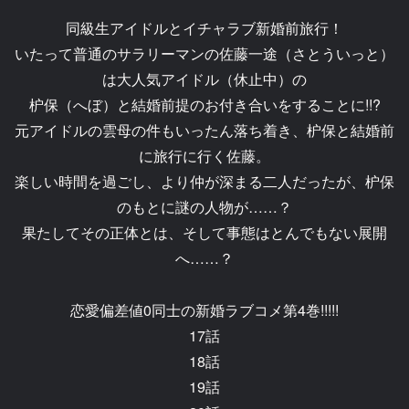
同級生アイドルとイチャラブ新婚前旅行！
いたって普通のサラリーマンの佐藤一途（さとういっと）
は大人気アイドル（休止中）の
枦保（へぼ）と結婚前提のお付き合いをすることに!!?
元アイドルの雲母の件もいったん落ち着き、枦保と結婚前
に旅行に行く佐藤。
楽しい時間を過ごし、より仲が深まる二人だったが、枦保
のもとに謎の人物が……？
果たしてその正体とは、そして事態はとんでもない展開
へ……？
恋愛偏差値0同士の新婚ラブコメ第4巻!!!!!
17話
18話
19話