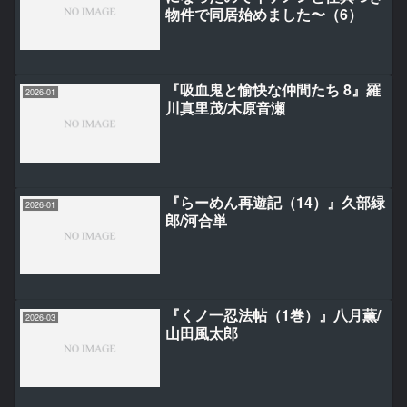
物件で同居始めました〜（6）
『吸血鬼と愉快な仲間たち 8』羅
2026-01
川真里茂/木原音瀬
『らーめん再遊記（14）』久部緑
2026-01
郎/河合単
『くノ一忍法帖（1巻）』八月薫/
2026-03
山田風太郎