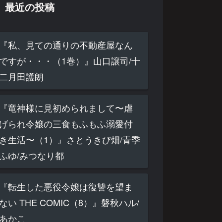
最近の投稿
『私、見ての通りの不動産屋なん
ですが・・・（1巻）』山口譲司/十
二月田護朗
『竜神様に見初められまして〜虐
げられ令嬢の三食もふもふ溺愛付
き生活〜（1）』さとうきび畑/青季
ふゆ/みつなり都
『転生した悪役令嬢は復讐を望ま
ない THE COMIC（8）』磐秋ハル/
あかこ