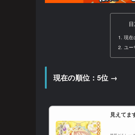
目
現在
ユー
現在の順位：5位 →
見えてま
棘尾どろしー キ