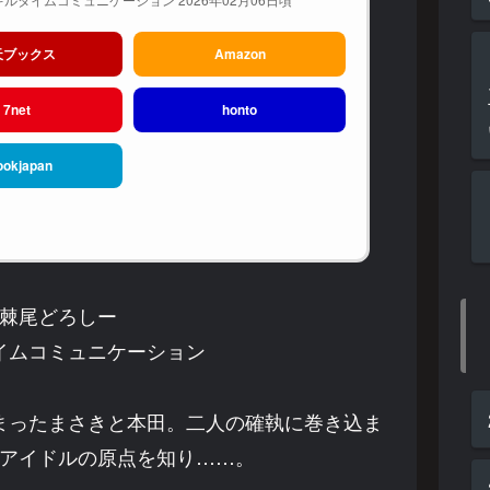
天ブックス
Amazon
7net
honto
ookjapan
棘尾どろしー
イムコミュニケーション
まったまさきと本田。二人の確執に巻き込ま
アイドルの原点を知り……。