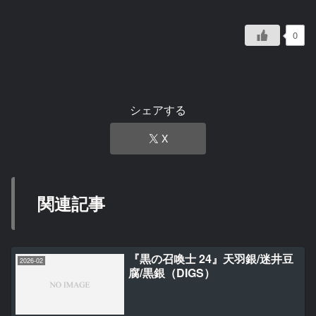
0
シェアする
X
関連記事
『黒の召喚士 24』天羽銀/迷井豆
2026-02
腐/黒銀（DIGS）