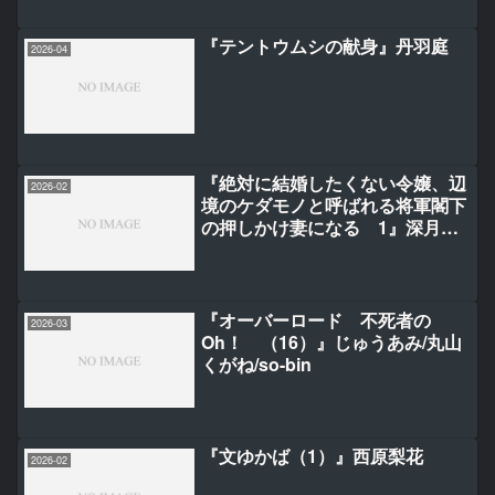
『テントウムシの献身』丹羽庭
2026-04
『絶対に結婚したくない令嬢、辺
2026-02
境のケダモノと呼ばれる将軍閣下
の押しかけ妻になる 1』深月り
こ/あさぎ千夜春/あとのすけ
『オーバーロード 不死者の
2026-03
Oh！ （16）』じゅうあみ/丸山
くがね/so-bin
『文ゆかば（1）』西原梨花
2026-02