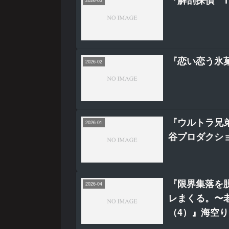
2026-03
『恋い恋う氷
2026-02
『ウルトラ兄弟
2026-01
谷プロダクシ
『限界集落を
2026-04
レまくる。〜
（4）』海空り