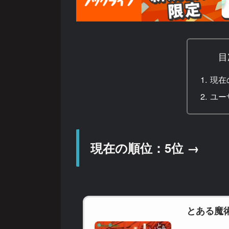
目
現在
ユー
現在の順位：5位 →
とある魔術