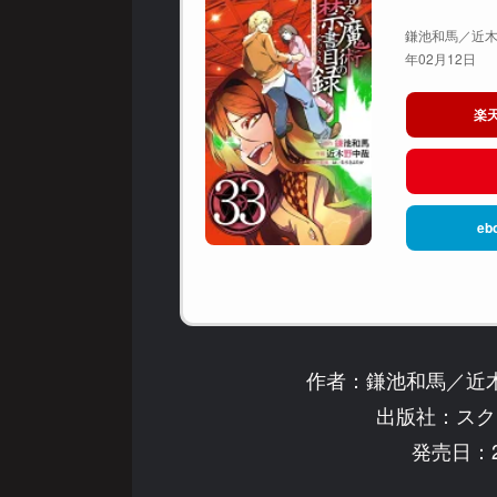
鎌池和馬／近木
年02月12日
楽
eb
作者：鎌池和馬／近
出版社：スク
発売日：2