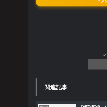
コメ
シ
関連記事
『解剖探偵 1