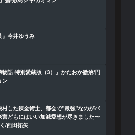
菓』今井ゆうみ
物語 特別愛蔵版（3）』かたおか徹治/円
ョン
脱村した錬金術士、都会で”最強”なのがバ
老害どもにはいい加減愛想が尽きました〜
く/西田拓矢