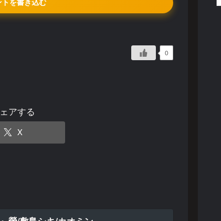
ントを書き込む
0
ェアする
X
』螢/敷島シキ/カオミン