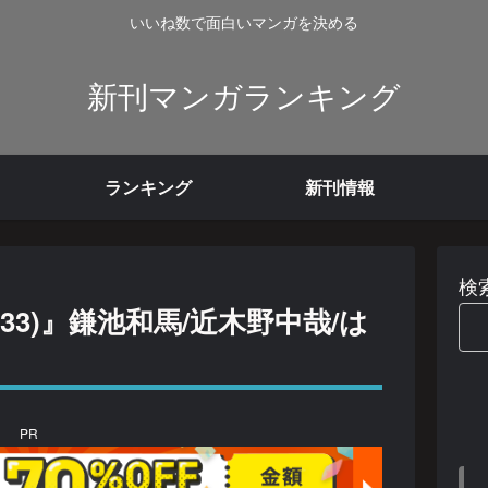
いいね数で面白いマンガを決める
新刊マンガランキング
ランキング
新刊情報
検
3)』鎌池和馬/近木野中哉/は
PR