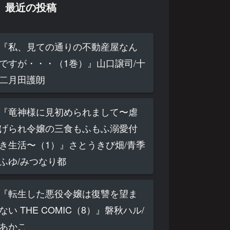
最近の投稿
『私、見ての通りの不動産屋なん
ですが・・・（1巻）』山口譲司/十
二月田護朗
『竜神様に見初められまして〜虐
げられ令嬢の三食もふもふ溺愛付
き生活〜（1）』さとうきび畑/青季
ふゆ/みつなり都
『転生した悪役令嬢は復讐を望ま
ない THE COMIC（8）』磐秋ハル/
あかこ