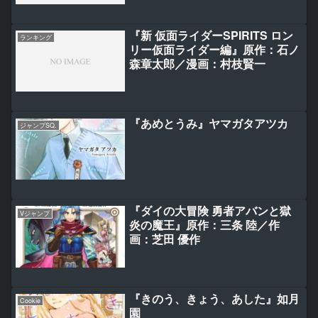
『新 仮面ライダーSPIRITS ロン
ランキング
リー仮面ライダー編』原作：石ノ
森章太郎／漫画：村枝賢一
『あめとうみ』ヤマガタアツカ
ジャンプSQ.
『ダイの大冒険 勇者アバンと獄
Vジャンプ
炎の魔王』原作：三条 陸／作
画：芝田 優作
『きのう、きょう、あした』如月
Cookie
園