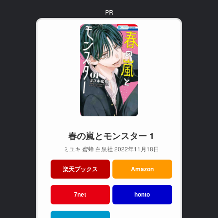
PR
春の嵐とモンスター 1
ミユキ 蜜蜂 白泉社 2022年11月18日
楽天ブックス
Amazon
7net
honto