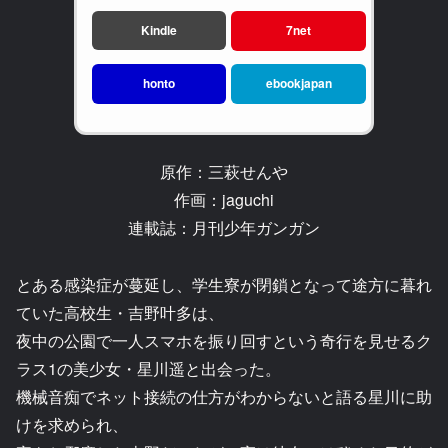
Kindle
7net
honto
ebookjapan
原作：三萩せんや
作画：jaguchi
連載誌：月刊少年ガンガン
とある感染症が蔓延し、学生寮が閉鎖となって途方に暮れ
ていた高校生・吉野叶多は、
夜中の公園で一人スマホを振り回すという奇行を見せるク
ラス1の美少女・星川遥と出会った。
機械音痴でネット接続の仕方がわからないと語る星川に助
けを求められ、