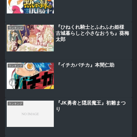
『ひねくれ騎士とふわふわ姫様
ランキング
古城暮らしと小さなおうち』葵梅
太郎
『イチカバチカ』本間仁助
ランキング
『JK勇者と隠居魔王』初雛まつ
ランキング
り