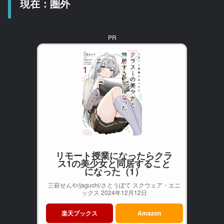
現在：圏外
PR
リモート授業になったらクラ
ス1の美少女と同居すること
になった（1）
三萩せんや/jaguchi/さとうぽて スクウェア・エニ
ックス 2024年12月12日
楽天ブックス
Amazon