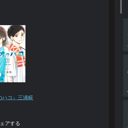
のハコ』三浦糀
ェアする