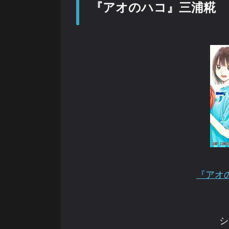
『アオのハコ』三浦糀
『アオ
シ