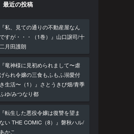
最近の投稿
『私、見ての通りの不動産屋なん
ですが・・・（1巻）』山口譲司/十
二月田護朗
『竜神様に見初められまして〜虐
げられ令嬢の三食もふもふ溺愛付
き生活〜（1）』さとうきび畑/青季
ふゆ/みつなり都
『転生した悪役令嬢は復讐を望ま
ない THE COMIC（8）』磐秋ハル/
あかこ