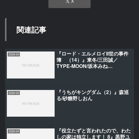
X
関連記事
『ロード・エルメロイII世の事件
2026-04
簿 （14）』東冬/三田誠／
TYPE-MOON/坂本みね
ぢ/TENGEN
『うちがキングダム（2）』森巡
2026-03
る/砂糖野しおん
『役立たずと言われたので、わた
2026-04
しの家は独立します！ 8』黒野ユ