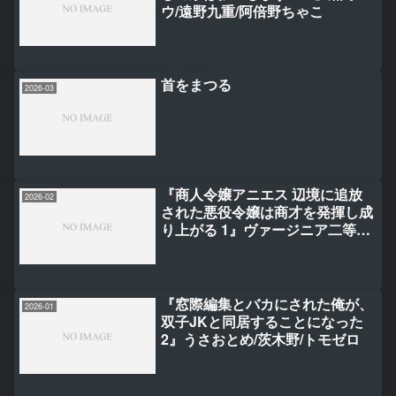
ウ/遠野九重/阿倍野ちゃこ
首をまつる
2026-03
『商人令嬢アニエス 辺境に追放
2026-02
された悪役令嬢は商才を発揮し成
り上がる 1』ヴァージニア二等兵/
青季ふゆ
『窓際編集とバカにされた俺が、
2026-01
双子JKと同居することになった
2』うさおとめ/茨木野/トモゼロ