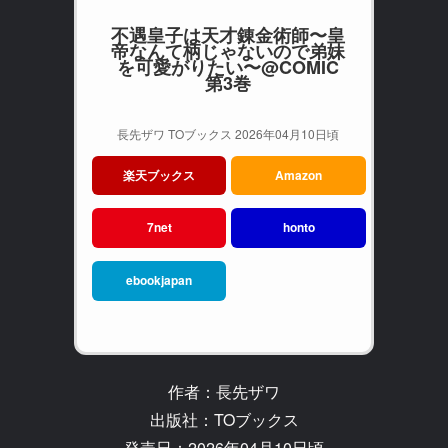
不遇皇子は天才錬金術師〜皇
帝なんて柄じゃないので弟妹
を可愛がりたい〜@COMIC
第3巻
長先ザワ TOブックス 2026年04月10日頃
楽天ブックス
Amazon
7net
honto
ebookjapan
作者：長先ザワ
出版社：TOブックス
発売日：2026年04月10日頃