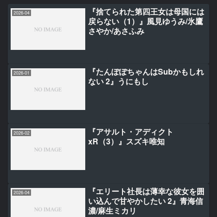
『捨てられた第四王女は母国には
2026-04
戻らない（1）』風見ゆうみ/氷鷹
さやか/あさふみ
『たんぽぽちゃんはSubかもしれ
2026-01
ない 2』うにもし
『アサルト・アディクト
2026-02
xR（3）』スズキ唯知
『エリート社長は薄幸な彼女を囲
2026-04
い込んで甘やかしたい 2』青海信
濃/麻生ミカリ