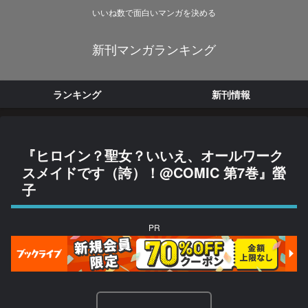
いいね数で面白いマンガを決める
新刊マンガランキング
ランキング
新刊情報
『ヒロイン？聖女？いいえ、オールワーク
スメイドです（誇）！@COMIC 第7巻』螢
子
PR