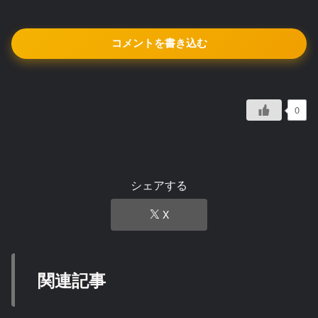
コメントを書き込む
0
シェアする
X
関連記事