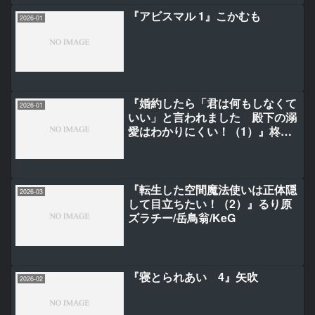
『アビスマル 1』こかむも
2026-01
『婚約したら「君は何もしなくて
2026-01
いい」と言われました 殿下の溺
愛はわかりにくい！（1）』柊一
葉(フェアリーキス／Jパブリッシ
ング刊)/ちらしま/m/g
『転生した空間魔法使いは正体隠
2026-03
して目立ちたい！（2）』るり原
ズラチー/岳鳥翁/KeG
『寝とられあい 4』矢吹
2026-02