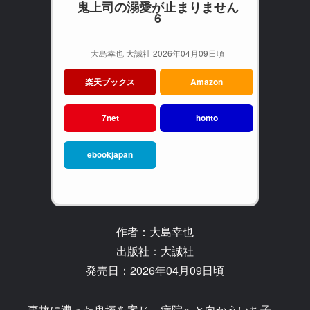
鬼上司の溺愛が止まりません
6
大島幸也 大誠社 2026年04月09日頃
楽天ブックス
Amazon
7net
honto
ebookjapan
作者：大島幸也
出版社：大誠社
発売日：2026年04月09日頃
事故に遭った鬼塚を案じ、病院へと向かういち子。