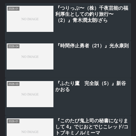
『つりっぷ〜（株）千夜芸能の福
2026-01
利厚生としての釣り旅行〜
（2）』青木潤太朗/ざら
『時間停止勇者（21）』光永康則
2026-04
『ふたり鷹 完全版（5）』新谷
2026-03
かおる
『このたび鬼上司の秘書になりま
2026-01
して 4』でじおとでじこレッド/コ
トブキミノル/ミーマ