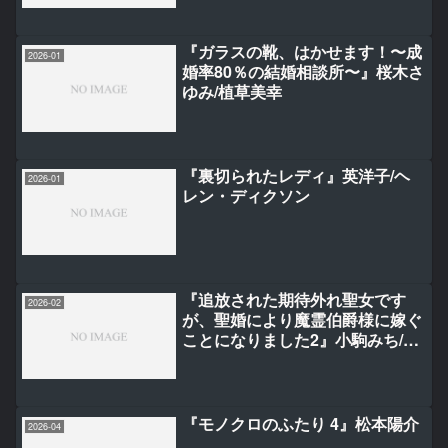
『ガラスの靴、はかせます！〜成
2026-01
婚率80％の結婚相談所〜』桜木さ
ゆみ/植草美幸
『裏切られたレディ』英洋子/ヘ
2026-01
レン・ディクソン
『追放された期待外れ聖女です
2026-02
が、聖婚により魔霊伯爵様に嫁ぐ
ことになりました2』小駒みち/綾
束乙/甘塩コメコ
『モノクロのふたり 4』松本陽介
2026-04