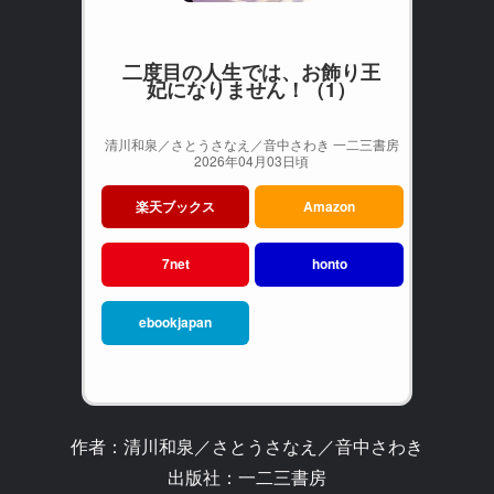
二度目の人生では、お飾り王
妃になりません！（1）
清川和泉／さとうさなえ／音中さわき 一二三書房
2026年04月03日頃
楽天ブックス
Amazon
7net
honto
ebookjapan
作者：清川和泉／さとうさなえ／音中さわき
出版社：一二三書房