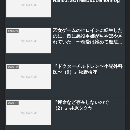
Hansol/SOYMEDIA/Lemonfrog
乙女ゲームのヒロインに転生した
2026-03
のに、既に悪役令嬢がちやほやさ
れていた 〜恋愛は諦めて魔法を
極めます！〜 1
『ドクターチルドレン〜小児外科
2026-02
医〜（9）』秋野桜花
『運命など存在しないので
2026-01
（2）』井原タクヤ