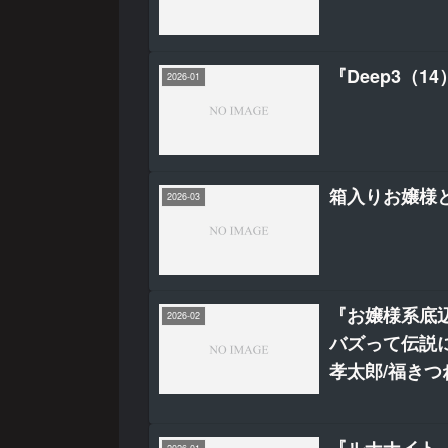
『Deep3（1
2026-01
箱入りお嬢様と
2026-03
『お嬢様系底
2026-02
バズって伝説
孝太郎/福きつ
『ルナナイト