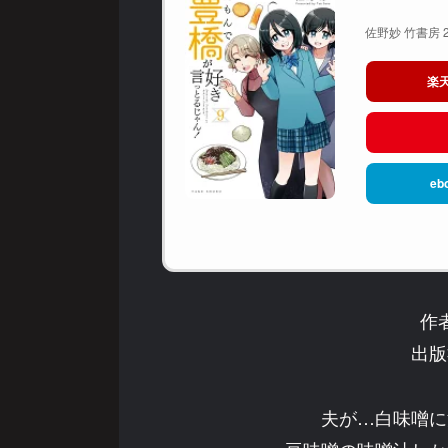
佐野妙 竹書房 2
楽
eb
作
出版
夫が…白味噌に