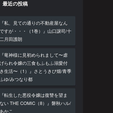
最近の投稿
『私、見ての通りの不動産屋なん
ですが・・・（1巻）』山口譲司/十
二月田護朗
『竜神様に見初められまして〜虐
げられ令嬢の三食もふもふ溺愛付
き生活〜（1）』さとうきび畑/青季
ふゆ/みつなり都
『転生した悪役令嬢は復讐を望ま
ない THE COMIC（8）』磐秋ハル/
あかこ