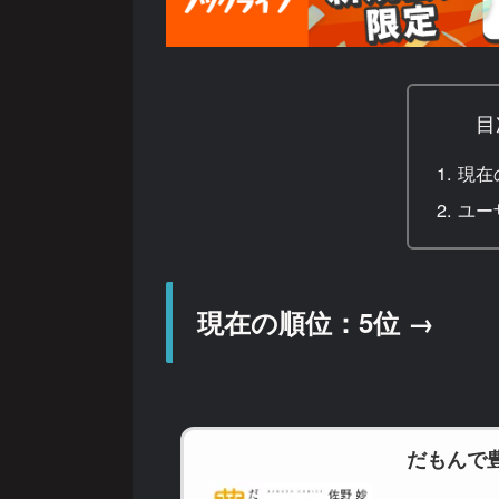
目
現在
ユー
現在の順位：5位 →
だもんで