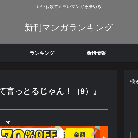
いいね数で面白いマンガを決める
新刊マンガランキング
ランキング
新刊情報
検
て言っとるじゃん！（9）』
PR