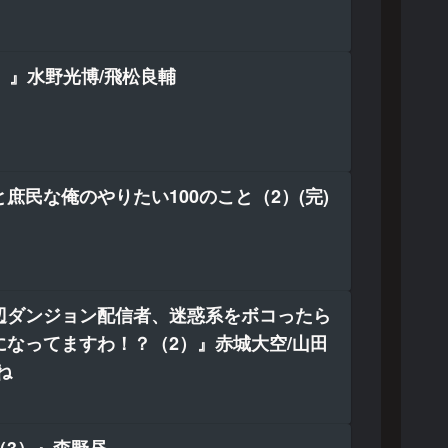
4）』水野光博/飛松良輔
庶民な俺のやりたい100のこと（2）(完)
辺ダンジョン配信者、迷惑系をボコったら
になってますわ！？（2）』赤城大空/山田
ね
（3）』森野昼