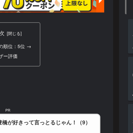
次
の順位：5位 →
ザー評価
PR
豊橋が好きって言っとるじゃん！（9）