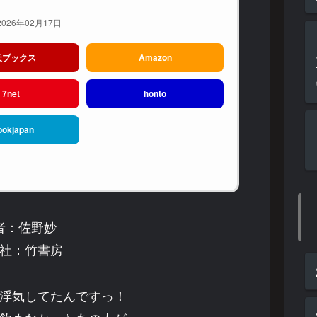
026年02月17日
天ブックス
Amazon
7net
honto
ookjapan
者：佐野妙
社：竹書房
浮気してたんですっ！