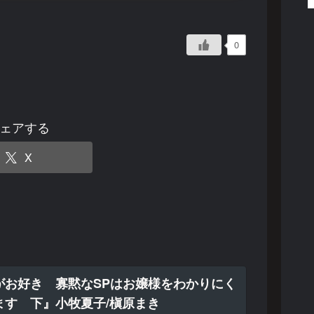
0
ェアする
X
がお好き 寡黙なSPはお嬢様をわかりにく
ます 下』小牧夏子/槇原まき