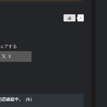
0
ェアする
X
初恋破綻中。（6）