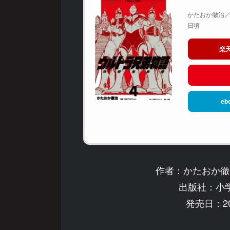
かたおか徹治／
日頃
楽
eb
作者：かたおか徹
出版社：小
発売日：20