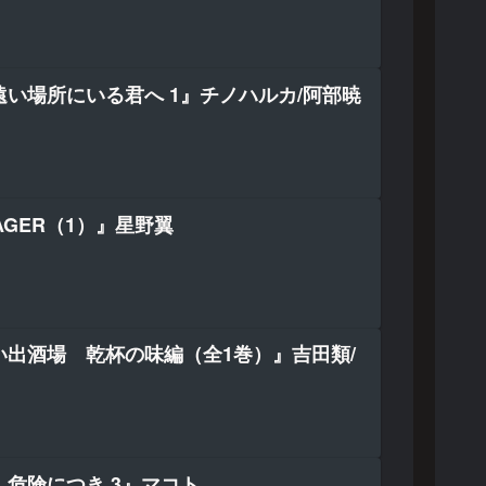
い場所にいる君へ 1』チノハルカ/阿部暁
AGER（1）』星野翼
い出酒場 乾杯の味編（全1巻）』吉田類/
危険につき 3』マコト