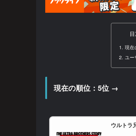
目
現在
ユー
現在の順位：5位 →
ウルトラ