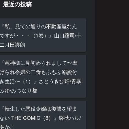
最近の投稿
『私、見ての通りの不動産屋なん
ですが・・・（1巻）』山口譲司/十
二月田護朗
『竜神様に見初められまして〜虐
げられ令嬢の三食もふもふ溺愛付
き生活〜（1）』さとうきび畑/青季
ふゆ/みつなり都
『転生した悪役令嬢は復讐を望ま
ない THE COMIC（8）』磐秋ハル/
あかこ