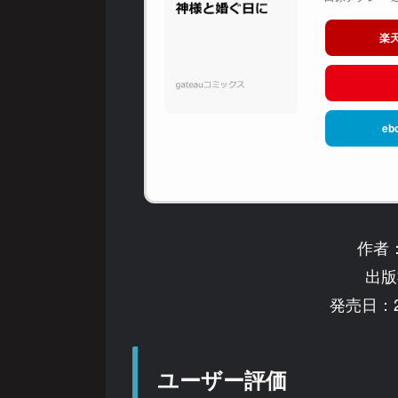
楽
eb
作者
出版
発売日：2
ユーザー評価