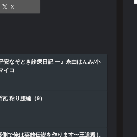
X
平安なぞとき診療日記 一』糸由はんみ/小
マイコ
瓦 粘り腰編（9）
裏側で俺は英雄伝説を作ります〜王道殺し