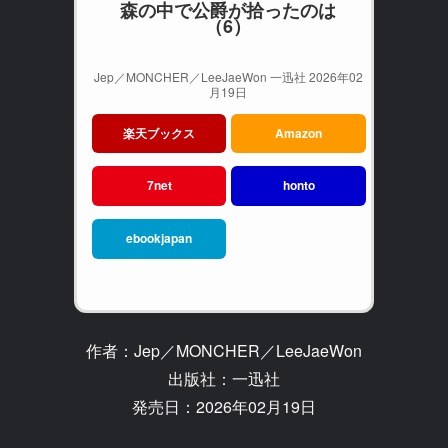
森の中で公爵が拾ったのは
（6）
Jep／MONCHER／LeeJaeWon 一迅社 2026年02
月19日
楽天ブックス
Amazon
7net
honto
ebookjapan
作者：Jep／MONCHER／LeeJaeWon
出版社：一迅社
発売日：2026年02月19日