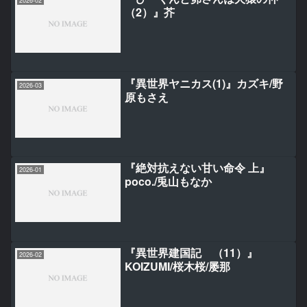
2026-02
（2）』芥
『異世界ヤニカス(1)』カズキ/野
2026-03
原もさえ
『絶対抗えない甘い命令 上』
2026-01
poco./兎山もなか
『異世界建国記 （11）』
2026-02
KOIZUMI/桜木桜/屡那