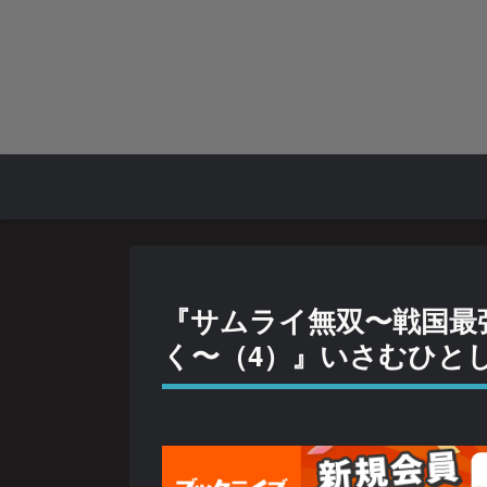
『サムライ無双〜戦国最
く〜（4）』いさむひとし