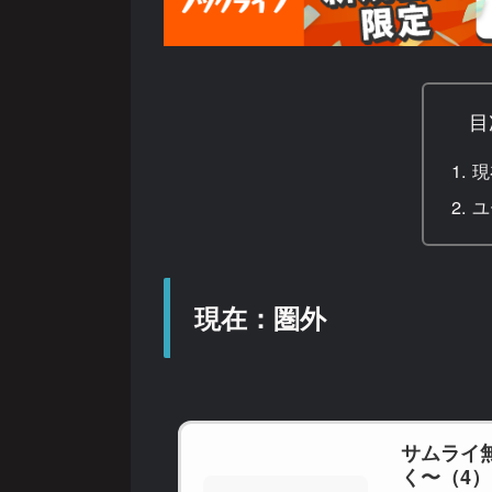
目
現
ユ
現在：圏外
サムライ
く〜（4）