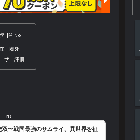
次
在：圏外
ーザー評価
PR
無双〜戦国最強のサムライ、異世界を征