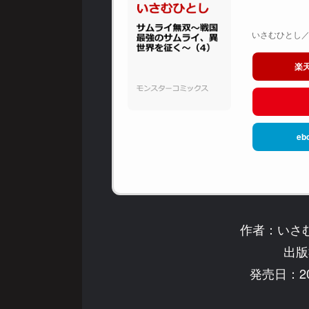
いさむひとし／キ
楽
eb
作者：いさ
出版
発売日：20