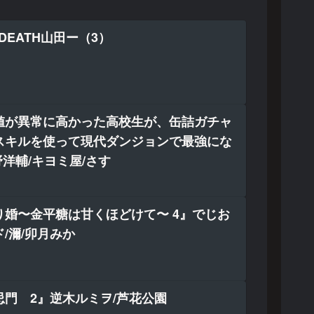
DEATH山田ー（3）
値が異常に高かった高校生が、缶詰ガチャ
スキルを使って現代ダンジョンで最強にな
野洋輔/キヨミ屋/さす
り婚〜金平糖は甘くほどけて〜 4』でじお
/濔/卯月みか
門 2』逆木ルミヲ/芦花公園