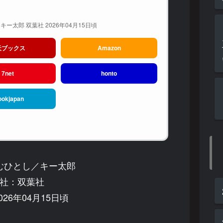
ー太郎 双葉社 2026年04月15日頃
天ブックス
Amazon
7net
honto
ookjapan
むひとし／キー太郎
社：双葉社
26年04月15日頃