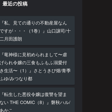
最近の投稿
『私、見ての通りの不動産屋なん
ですが・・・（1巻）』山口譲司/十
二月田護朗
『竜神様に見初められまして〜虐
げられ令嬢の三食もふもふ溺愛付
き生活〜（1）』さとうきび畑/青季
ふゆ/みつなり都
『転生した悪役令嬢は復讐を望ま
ない THE COMIC（8）』磐秋ハル/
あかこ