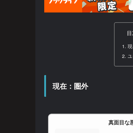
目
現
ユ
現在：圏外
真面目な