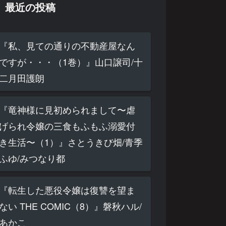
最近の投稿
『私、見ての通りの不動産屋なん
ですが・・・（1巻）』山口譲司/十
二月田護朗
『竜神様に見初められまして〜虐
げられ令嬢の三食もふもふ溺愛付
き生活〜（1）』さとうきび畑/青季
ふゆ/みつなり都
『転生した悪役令嬢は復讐を望ま
ない THE COMIC（8）』磐秋ハル/
あかこ