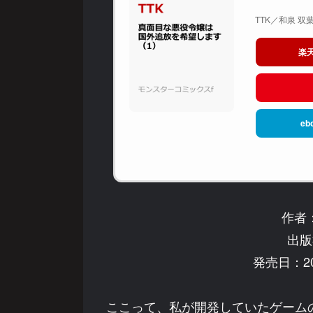
TTK／和泉 双葉
楽
eb
作者
出版
発売日：20
ここって、私が開発していたゲームの