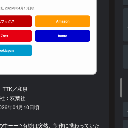
社 2026年04月10日頃
天ブックス
Amazon
7net
honto
ookjapan
：TTK／和泉
社：双葉社
26年04月10日頃
中ーー!?有紗は突然、制作に携わっていた