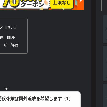
次
在：圏外
ーザー評価
PR
悪役令嬢は国外追放を希望します（1）