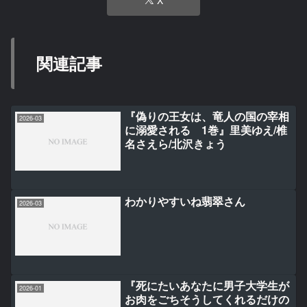
関連記事
『偽りの王女は、竜人の国の宰相
2026-03
に溺愛される 1巻』里美ゆえ/椎
名さえら/北沢きょう
わかりやすいね翡翠さん
2026-03
『死にたいあなたに男子大学生が
2026-01
お肉をごちそうしてくれるだけの