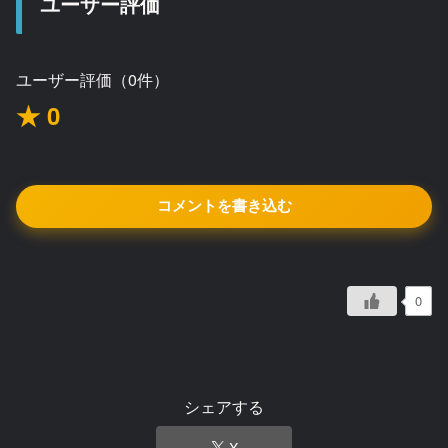
ユーザー評価
ユーザー評価（0件）
★ 0
コメントを書き込む
0
シェアする
X