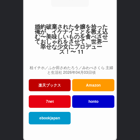
婚約破棄された令嬢を拾った
俺が、イケナイことを教え込
む〜美味しいものを食べさせ
ておしゃれをさせて、世界一
幸せな少女にプロデュー
ス！〜 11
桂イチホ／ふか田さめたろう／みわべさくら 主婦
と生活社 2026年04月03日頃
楽天ブックス
Amazon
7net
honto
ebookjapan