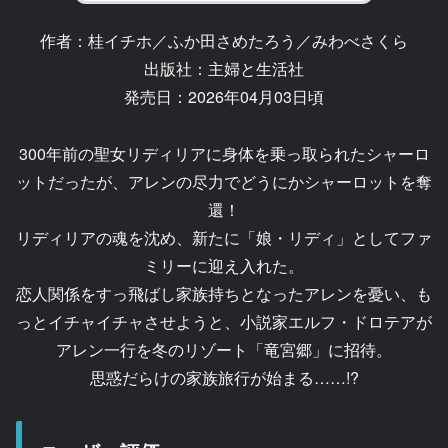
作者：桂イチホ／ふか田さめたろう／みわべさくら
出版社：主婦と生活社
発売日：2026年04月03日頃
300年前の聖女リディリアに身体を乗っ取られたシャーロ
ットだったが、アレンの尽力でどうにかシャーロットを奪
還！
リディリアの魂を沈め、新たに「娘・リディ」としてファ
ミリーに迎え入れた。
恋人関係をすっ飛ばし家族持ちとなったアレンを憂い、も
っとイチャイチャさせようと、小説家エルフ・ドロテアが
アレン一行を冬のリゾート「竜宮郷」に招待。
思惑だらけの家族旅行が始まる……!?