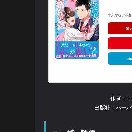
十久かな／橘柚葉
楽
eb
作者：十
出版社：ハーパ