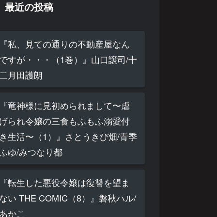
最近の投稿
『私、見ての通りの不動産屋なん
ですが・・・（1巻）』山口譲司/十
二月田護朗
『竜神様に見初められまして〜虐
げられ令嬢の三食もふもふ溺愛付
き生活〜（1）』さとうきび畑/青季
ふゆ/みつなり都
『転生した悪役令嬢は復讐を望ま
ない THE COMIC（8）』磐秋ハル/
あかこ