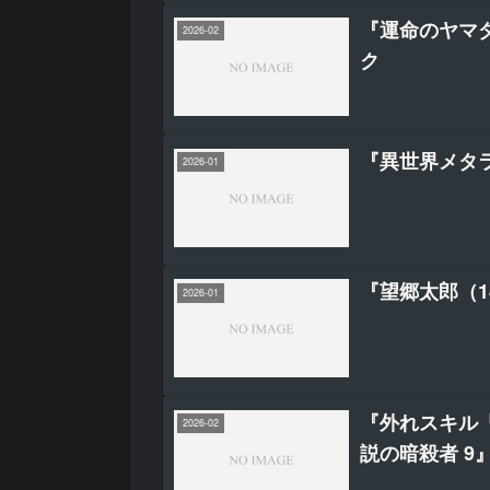
『運命のヤマ
2026-02
ク
『異世界メタ
2026-01
『望郷太郎（1
2026-01
『外れスキル
2026-02
説の暗殺者 9