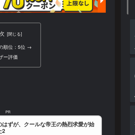
次
の順位：5位 →
ザー評価
PR
のはずが、クールな帝王の熱烈求愛が始
た2