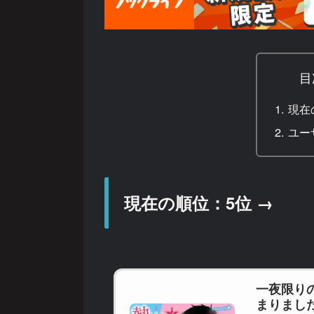
目
現在
ユー
現在の順位：5位 →
一夜限り
まりまし