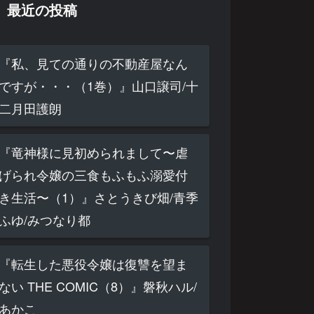
最近の投稿
『私、見ての通りの不動産屋なん
ですが・・・（1巻）』山口譲司/十
二月田護朗
『竜神様に見初められまして〜虐
げられ令嬢の三食もふもふ溺愛付
き生活〜（1）』さとうきび畑/青季
ふゆ/みつなり都
『転生した悪役令嬢は復讐を望ま
ない THE COMIC（8）』磐秋ハル/
あかこ