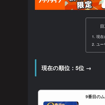
目
現在
ユー
現在の順位：5位 →
9番目の