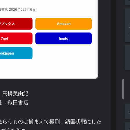
書店 2026年02月16日
天ブックス
Amazon
7net
honto
ookjapan
：高橋美由紀
社：秋田書店
逆らうものは捕まえて極刑、鎖国状態にした