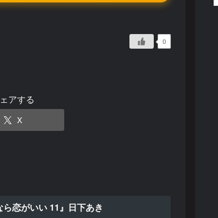
0
ェアする
X
ら恋がいい 11』日下あき