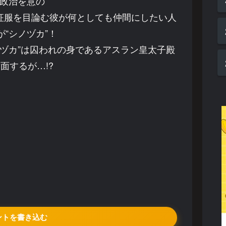
政治を意の
征服を目論む彼が何としても仲間にしたい人
が“シノヅカ”！
ヅカ”は囚われの身であるアスラン皇太子殿
面するが…!?
ントを書き込む