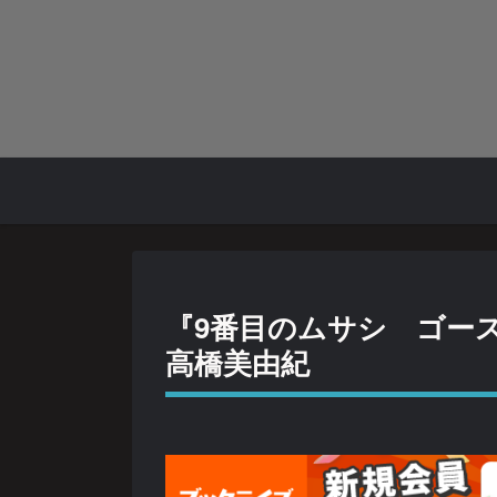
『9番目のムサシ ゴー
高橋美由紀