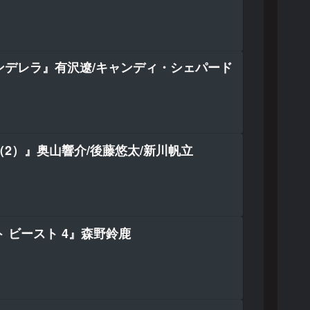
ンデレラ』有沢遼/キャンディ・シェパード
2）』奥山響介/後藤悠太/新川帆立
 ビースト 4』森野鈴鹿