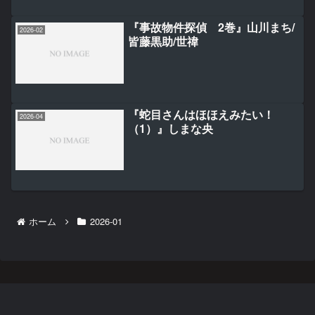
『事故物件探偵 2巻』山川まち/
2026-02
皆藤黒助/世禕
『蛇目さんはほほえみたい！
2026-04
（1）』しまな央
ホーム
2026-01