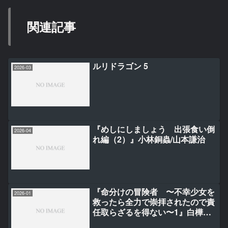
関連記事
ルリドラゴン 5
2026-03
『めしにしましょう 出張食い倒
2026-04
れ編（2）』小林銅蟲/山本謙治
『命分けの冒険者 〜不幸少女を
2026-01
救ったら全力で崇拝されたので責
任取らざるを得ない〜1』白樺ま
さら/こう