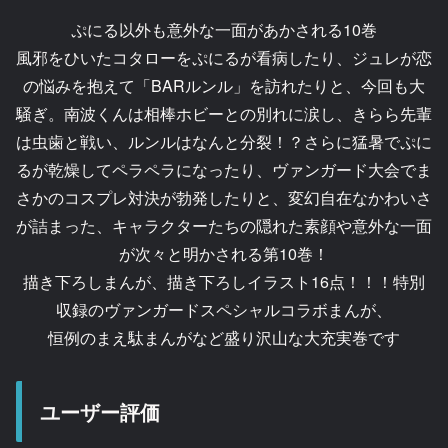
ぷにる以外も意外な一面があかされる10巻
風邪をひいたコタローをぷにるが看病したり、ジュレが恋
の悩みを抱えて「BARルンル」を訪れたりと、今回も大
騒ぎ。南波くんは相棒ホビーとの別れに涙し、きらら先輩
は虫歯と戦い、ルンルはなんと分裂！？さらに猛暑でぷに
るが乾燥してペラペラになったり、ヴァンガード大会でま
さかのコスプレ対決が勃発したりと、変幻自在なかわいさ
が詰まった、キャラクターたちの隠れた素顔や意外な一面
が次々と明かされる第10巻！
描き下ろしまんが、描き下ろしイラスト16点！！！特別
収録のヴァンガードスペシャルコラボまんが、
恒例のまえ駄まんがなど盛り沢山な大充実巻です
ユーザー評価