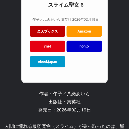
スライム聖女 6
午子／八緒あいら 集英社 2026年02月19日
楽天ブックス
Amazon
7net
honto
ebookjapan
作者：午子／八緒あいら
出版社：集英社
発売日：2026年02月19日
人間に憧れる最弱魔物（スライム）が乗っ取ったのは、聖