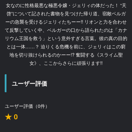
女なのに性格最悪な極悪令嬢・ジェリィの体だった！ “天
啓”について記された書物を見つけた帰り道、宿敵ベルガ
ーの急襲を受けるジェリィたちーー!! リオンと力を合わせ
て反撃していく中、ベルガーの口から語られたのは「カナ
リウム王国を救う」という意外すぎる言葉。彼の真の目的
とは一体……？ 迫りくる危機を前に、ジェリィはこの窮
地を切り抜けられるのかーー!? 奮闘する《スライム聖
女》、ここからさらに頑張ります!!
ユーザー評価
ユーザー評価（0件）
★ 0