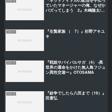
『ネットアイドルの配信を手伝っ
2026-02
ていたマネージャーの俺、なぜか
バズってしまう 2』木嶋隆太/許
瑞峰/べに時雨
『生贄家族 （ 7）』杉野アキユ
2026-04
キ
『戦姫サバイバルサガ （4） -異
2026-03
世界の運命をかけた無人島フジュ
ン異性交遊ー』OTOSAMA
『紛争でしたら八田まで（19）』
2026-02
田素弘