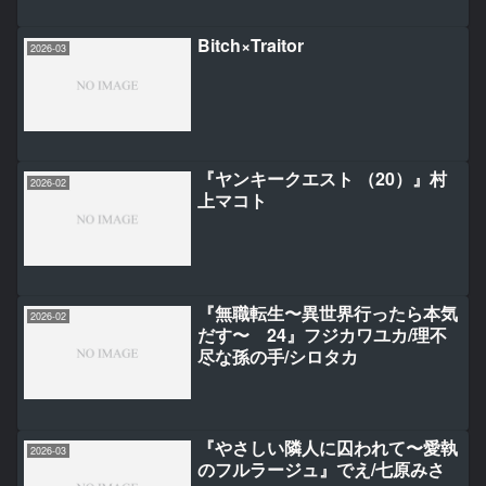
Bitch×Traitor
2026-03
『ヤンキークエスト （20）』村
2026-02
上マコト
『無職転生〜異世界行ったら本気
2026-02
だす〜 24』フジカワユカ/理不
尽な孫の手/シロタカ
『やさしい隣人に囚われて〜愛執
2026-03
のフルラージュ』でえ/七原みさ