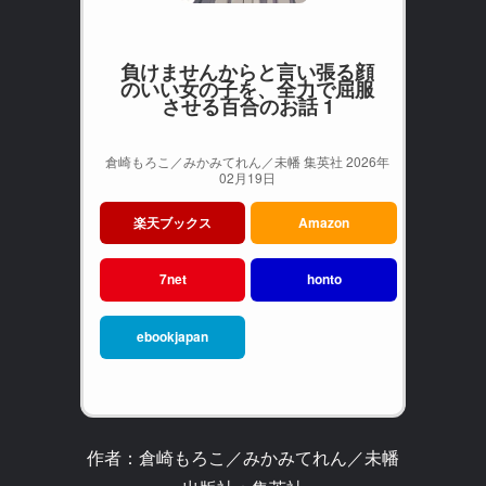
負けませんからと言い張る顔
のいい女の子を、全力で屈服
させる百合のお話 1
倉崎もろこ／みかみてれん／未幡 集英社 2026年
02月19日
楽天ブックス
Amazon
7net
honto
ebookjapan
作者：倉崎もろこ／みかみてれん／未幡