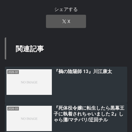
シェアする
X
関連記事
『鵺の陰陽師 13』川江康太
2026-02
『死体役令嬢に転生したら黒幕王
2026-03
子に執着されちゃいました 2』し
ゃら灘/マチバリ/迂回チル