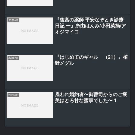
『後宮の薬師 平安なぞとき診療
2026-02
日記 一』糸由はんみ/小田菜摘/ア
オジマイコ
『はじめてのギャル （21）』植
2026-01
野メグル
雇われ婚約者〜御曹司からのご褒
2026-03
美はとろ甘な蜜事でした〜 1