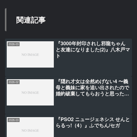
関連記事
『3000年封印されし邪龍ちゃん
2026-03
と友達になりました(2)』八木戸マ
ト
『隠れ才女は全然めげない4 〜義
2026-02
母と義妹に家を追い出されたので
婚約破棄してもらおうと思った
ら、紳士だった婚約者が激しく溺
愛してくるようになりまし
た！？〜』菜なり/宮之みやこ/早
瀬ジュン
『PSO2 ニュージェネシス せんと
2026-03
らるっ!（4）』ふでちん/セガ