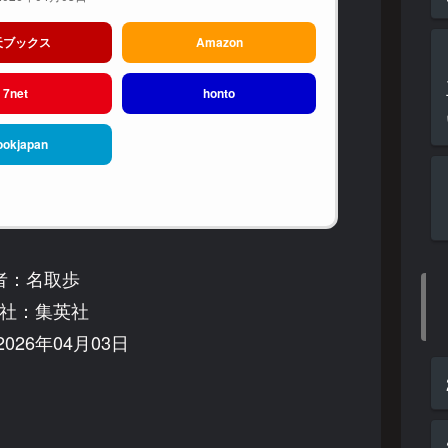
天ブックス
Amazon
7net
honto
ookjapan
者：名取歩
社：集英社
026年04月03日