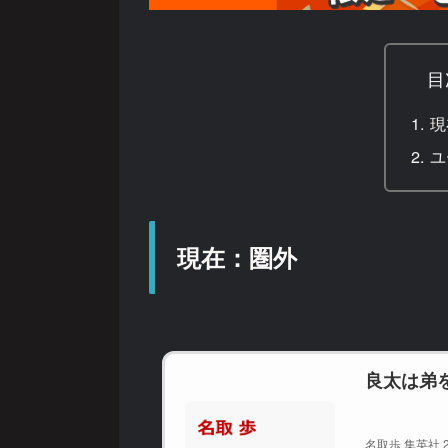
目
現
ユ
現在：圏外
良太は弟を
名取歩 集英社 2