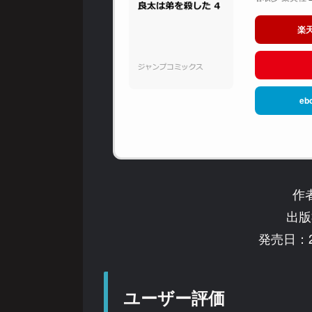
楽
eb
作
出版
発売日：2
ユーザー評価