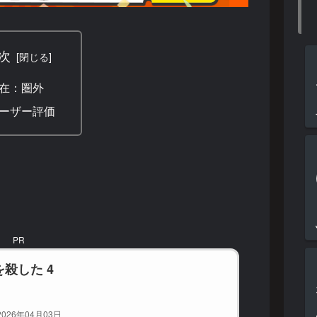
次
在：圏外
ーザー評価
PR
殺した 4
026年04月03日