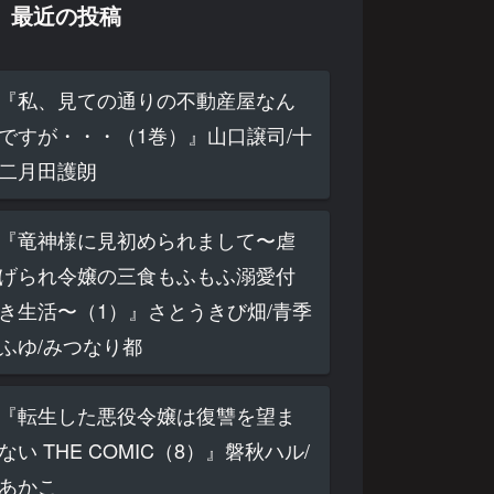
最近の投稿
『私、見ての通りの不動産屋なん
ですが・・・（1巻）』山口譲司/十
二月田護朗
『竜神様に見初められまして〜虐
げられ令嬢の三食もふもふ溺愛付
き生活〜（1）』さとうきび畑/青季
ふゆ/みつなり都
『転生した悪役令嬢は復讐を望ま
ない THE COMIC（8）』磐秋ハル/
あかこ