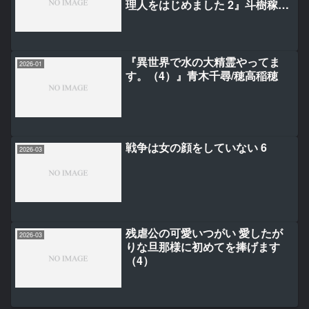
理人をはじめました 2』斗樹稼多
利/幾夜大黒堂/中林ずん
『異世界で水の大精霊やってま
2026-01
す。（4）』青木千尋/穂高稲穂
戦争は女の顔をしていない 6
2026-03
残虐公の可愛いつがい 愛したが
2026-03
りな旦那様に初めてを捧げます
（4）