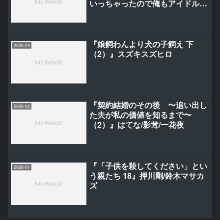
いっちゃったので俺もアイドル
（女装）になって追いかけま
す！〜 2
『娘飼わんより犬の子飼え 下
2026-04
（2）』スズキスズヒロ
『契約結婚のその後 〜追い出し
2026-02
た夫が私の価値を知るまで〜
（2）』はてな/影茸/一花夜
『「子供を殺してください」とい
2026-01
う親たち 18』押川剛/鈴木マサカ
ズ