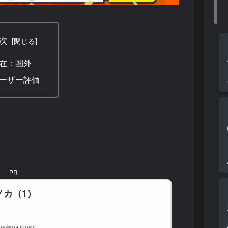
次
在：圏外
ーザー評価
PR
ノカ（1）
26年04月06日