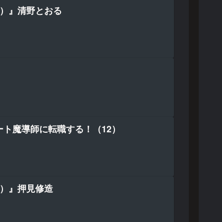
2）』清野とおる
ート魔導師に転職する！（12）
4）』押見修造