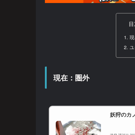
目
現
ユ
現在：圏外
妖狩のカ
港發 講談社 20