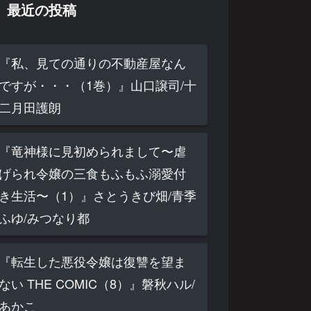
最近の投稿
『私、見ての通りの不動産屋なん
ですが・・・（1巻）』山口譲司/十
二月田護朗
『竜神様に見初められまして〜虐
げられ令嬢の三食もふもふ溺愛付
き生活〜（1）』さとうきび畑/青季
ふゆ/みつなり都
『転生した悪役令嬢は復讐を望ま
ない THE COMIC（8）』磐秋ハル/
あかこ