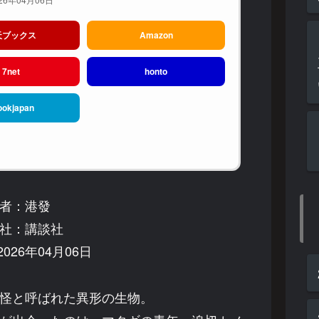
天ブックス
Amazon
7net
honto
ookjapan
者：港發
社：講談社
026年04月06日
怪と呼ばれた異形の生物。