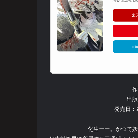
楽
eb
作
出版
発売日：2
化生ーー。かつて妖