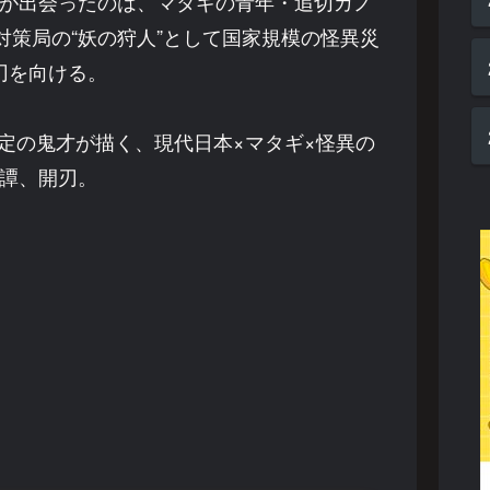
が出会ったのは、マタギの青年・追切カノ
策局の“妖の狩人”として国家規模の怪異災
刃を向ける。
定の鬼才が描く、現代日本×マタギ×怪異の
譚、開刃。