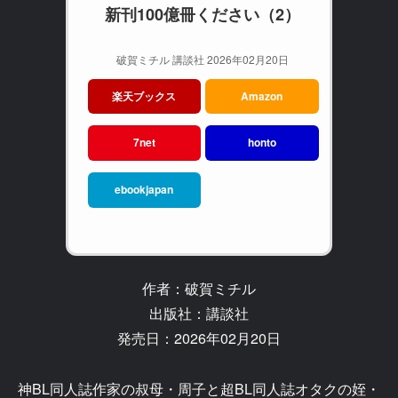
新刊100億冊ください（2）
破賀ミチル 講談社 2026年02月20日
楽天ブックス
Amazon
7net
honto
ebookjapan
作者：破賀ミチル
出版社：講談社
発売日：2026年02月20日
神BL同人誌作家の叔母・周子と超BL同人誌オタクの姪・