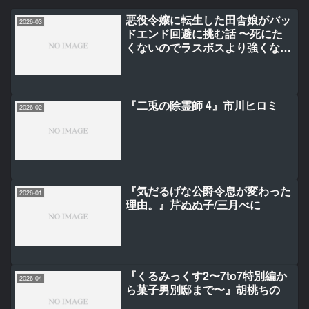
悪役令嬢に転生した田舎娘がバッ
2026-03
ドエンド回避に挑む話 〜死にた
くないのでラスボスより強くなっ
てみた〜（4）(完)
『二兎の除霊師 4』市川ヒロミ
2026-02
『気だるげな公爵令息が変わった
2026-01
理由。』芹ぬぬ子/三月べに
『くるみっくす2〜7to7特別編か
2026-04
ら菓子男別邸まで〜』胡桃ちの