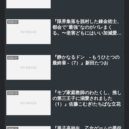
『限界集落を脱村した錬金術士、
2026-01
都会で”最強”なのがバレまく
る。〜老害どもにはいい加減愛想
が尽きました〜（3）』海空りく/
西田拓矢
『静かなるドン - もうひとつの
2026-01
最終章 -（7）』新田たつお
『モブ家庭教師のわたくし、推し
2026-02
の第三王子に溺愛されました
（1）』佐藤こむぎ/たちばな立花
『男子高校生、乙女ゲームの悪役
2026-01