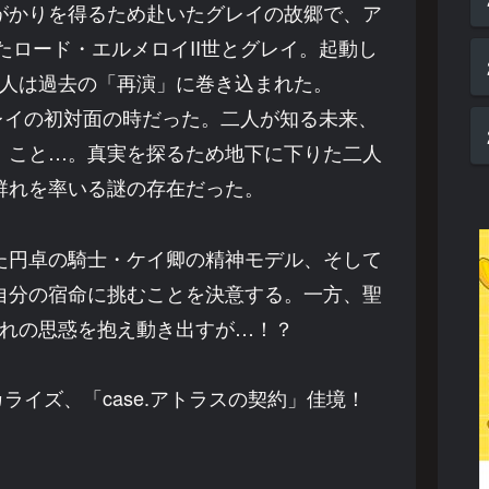
がかりを得るため赴いたグレイの故郷で、ア
たロード・エルメロイII世とグレイ。起動し
人は過去の「再演」に巻き込まれた。
グレイの初対面の時だった。二人が知る未来、
」こと…。真実を探るため地下に下りた二人
群れを率いる謎の存在だった。
た円卓の騎士・ケイ卿の精神モデル、そして
自分の宿命に挑むことを決意する。一方、聖
れの思惑を抱え動き出すが…！？
カライズ、「case.アトラスの契約」佳境！