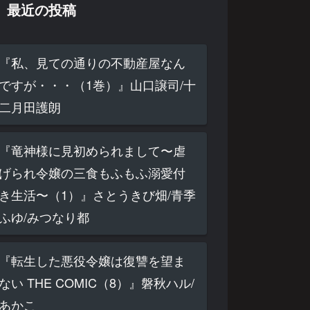
最近の投稿
『私、見ての通りの不動産屋なん
ですが・・・（1巻）』山口譲司/十
二月田護朗
『竜神様に見初められまして〜虐
げられ令嬢の三食もふもふ溺愛付
き生活〜（1）』さとうきび畑/青季
ふゆ/みつなり都
『転生した悪役令嬢は復讐を望ま
ない THE COMIC（8）』磐秋ハル/
あかこ