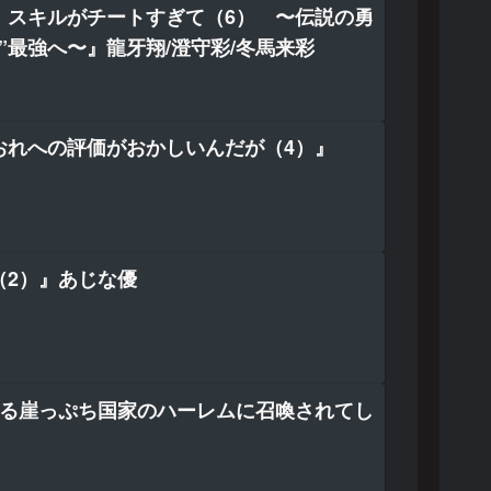
』スキルがチートすぎて（6） 〜伝説の勇
”最強へ〜』龍牙翔/澄守彩/冬馬来彩
おれへの評価がおかしいんだが（4）』
（2）』あじな優
びる崖っぷち国家のハーレムに召喚されてし