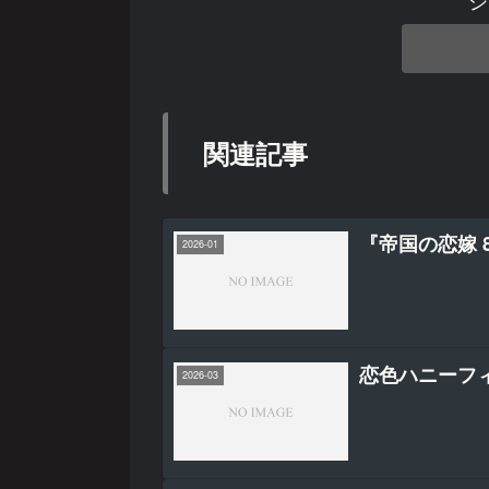
シ
関連記事
『帝国の恋嫁 
2026-01
恋色ハニーフ
2026-03