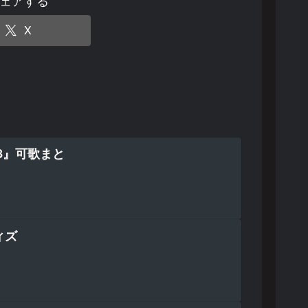
ェアする
X
8』可歌まと
ィズ