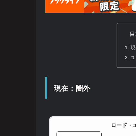
目
現
ユ
現在：圏外
ロード・エ