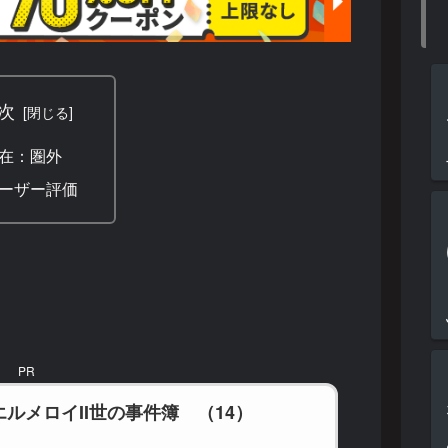
次
在：圏外
ーザー評価
PR
ルメロイII世の事件簿 （14）