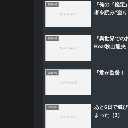
『俺の『鑑定
2026-02
者を読み“盗り
『異世界での
2026-02
Roa/秋山龍央
『君が監督！
2026-02
あと6日で滅
2026-03
まった（3）