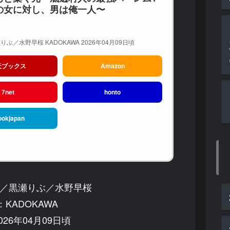
の女に対し、男は俺一人〜
ぶ／水野早桜 KADOKAWA 2026年04月09日頃
天ブックス
Amazon
7net
honto
ookjapan
／黒瀬りぶ／水野早桜
KADOKAWA
26年04月09日頃