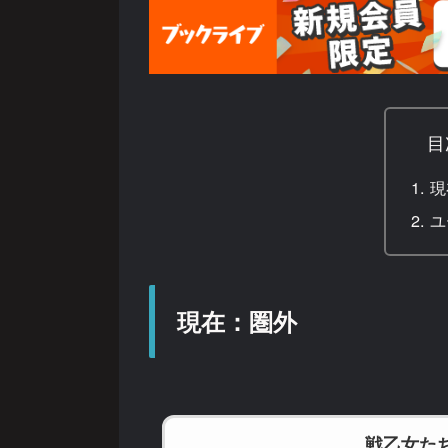
目
現
ユ
現在：圏外
戦乙女た