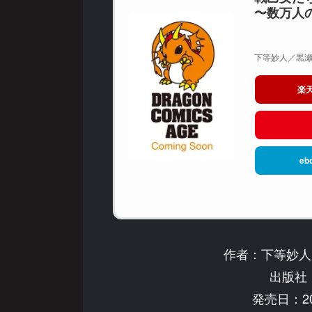
〜数万人
下等妙人／黒瀬り
楽
eb
作者：下等妙人
出版社：
発売日：20