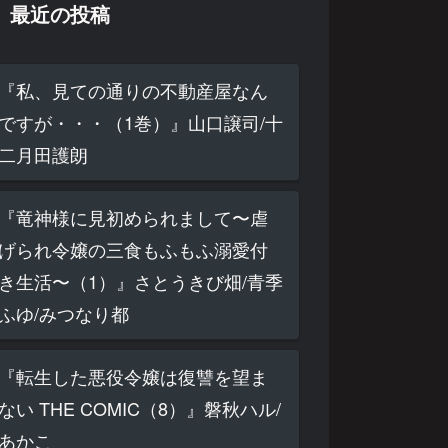
最近の投稿
『私、見ての通りの不動産屋なん
ですが・・・（1巻）』山口譲司/十
二月田護朗
『竜神様に見初められまして〜虐
げられ令嬢の三食もふもふ溺愛付
き生活〜（1）』さとうきび畑/青季
ふゆ/みつなり都
『転生した悪役令嬢は復讐を望ま
ない THE COMIC（8）』磐秋ハル/
あかこ