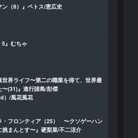
ン（8）』ペトス/恵広史
 5』むちゃ
異世界ライフ〜第二の職業を得て、世界最
〜(31)』進行諸島/彭傑
and）/風花風花
ラ・フロンティア（25） 〜クソゲーハン
に挑まんとす〜』硬梨菜/不二涼介