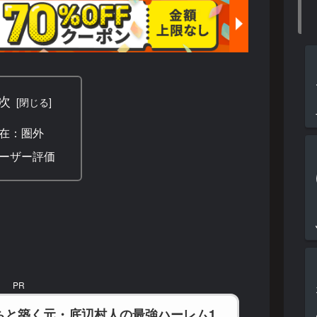
次
在：圏外
ーザー評価
PR
ちと築く元・底辺村人の最強ハーレム1