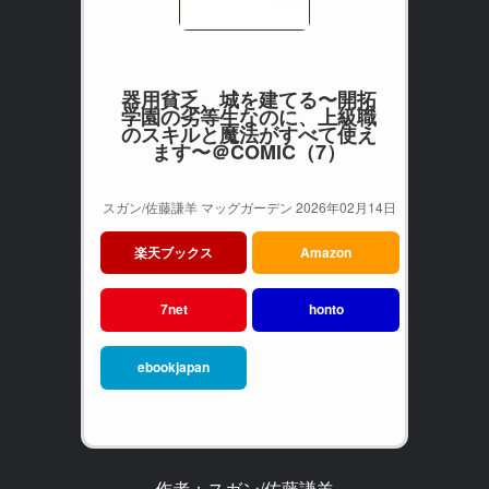
器用貧乏、城を建てる〜開拓
学園の劣等生なのに、上級職
のスキルと魔法がすべて使え
ます〜＠COMIC（7）
スガン/佐藤謙羊 マッグガーデン 2026年02月14日
楽天ブックス
Amazon
7net
honto
ebookjapan
作者：スガン/佐藤謙羊