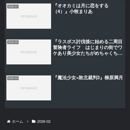
『オオカミは月に恋をする
2026-01
（4）』小牧まりあ
『ラスボス討伐後に始める二周目
2026-03
冒険者ライフ はじまりの街でワ
ケあり美少女たちがめちゃくちゃ
懐いてきます 2』鬼麻正明/朱月
十話/ファルまろ
『魔法少女×敗北裁判3』柳原満月
2026-04
ホーム
2026-02