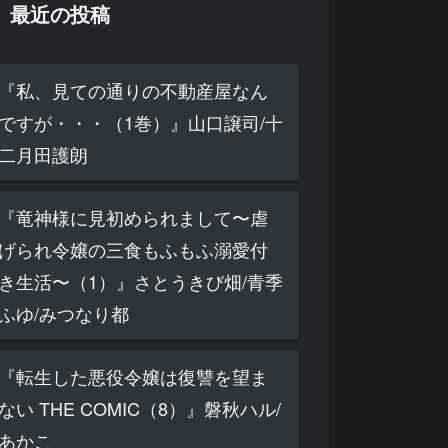
最近の投稿
『私、見ての通りの不動産屋なん
ですが・・・（1巻）』山口譲司/十
二月田護朗
『竜神様に見初められまして〜虐
げられ令嬢の三食もふもふ溺愛付
き生活〜（1）』さとうきび畑/青季
ふゆ/みつなり都
『転生した悪役令嬢は復讐を望ま
ない THE COMIC（8）』磐秋ハル/
あかこ