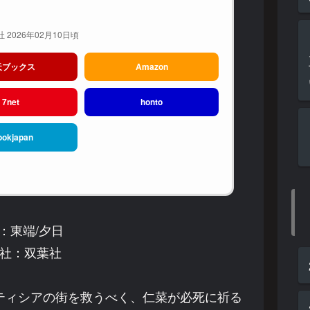
 2026年02月10日頃
天ブックス
Amazon
7net
honto
ookjapan
：東端/夕日
社：双葉社
ティシアの街を救うべく、仁菜が必死に祈る