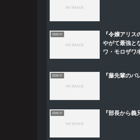
『令嬢アリスの
2026-01
やがて最強と
ワ・モロザワ/
『藤先輩のバ
2026-01
『部長から義兄
2026-01