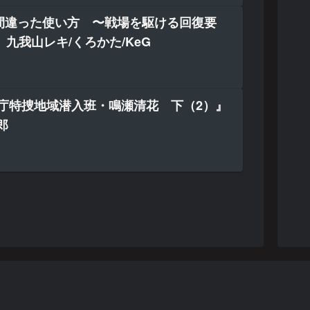
間違った使い方 〜戦場を駆ける回復要
』九我山レキ/くろかた/KeG
察庁特捜地域潜入班・鳴瀬清花 下（2）』
郎