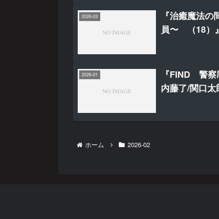
『治癒魔法の
2026-03
員〜 （18）
『FIND 警
2026-01
内藤了/関口太
ホーム
2026-02