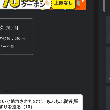
次
の順位：5位 →
ザー評価
PR
ないと追放されたので、もふもふ従者(聖
ぎりを握る（10）