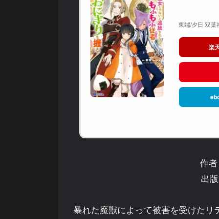
東端/夕日 双葉社
楽
eb
作者
出版
暴れた魔獣によって被害を受けたリ