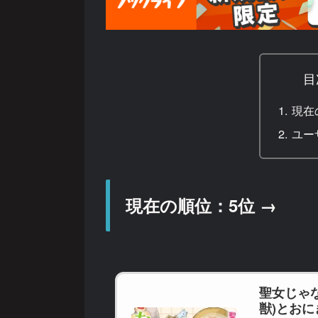
目
現在
ユー
現在の順位：5位 →
聖女じゃ
獣)とおに