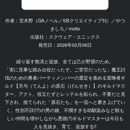
作者：茨木野（GAノベル／SBクリエイティブ刊）／やつ
きしろ／motto
出版社：スクウェア・エニックス
発売日：2026年02月06日
繰り返す救済と追放、全ては己が野望のため。
「実に見事な踏み台役だったぞ。ご苦労だったな」魔王討
伐のための勇者パーティメンバーの選定を進める冒険者ギ
ルド【天与（てんよ）の原石（げんせき）】のギルドマス
ター、アクト。役立たずとレッテルを貼られ、不要だと見
下され、捨てられた「原石たち」を一流へと磨き上げてい
く。性別不詳(!?)の男の娘、不憫すぎる幼馴染みなど頼も
しい仲間を増やしながら悪徳(?)ギルドマスターは今日も
人を見抜き、育て、追放する!!