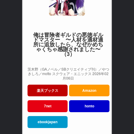
俺は冒険者ギルドの悪徳ギル
ドマスター 〜人材を適材適
所に追放したら、なぜかめち
ゃくちゃ感謝されました〜
（3）
茨木野（GAノベル／SBクリエイティブ刊）／やつ
きしろ／motto スクウェア・エニックス 2026年02
月06日
楽天ブックス
Amazon
7net
honto
ebookjapan