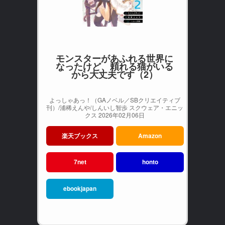
モンスターがあふれる世界に
なったけど、頼れる猫がいる
から大丈夫です（2）
よっしゃあっ！（GAノベル／SBクリエイティブ
刊）/浦稀えんや/しんいし智歩 スクウェア・エニッ
クス 2026年02月06日
楽天ブックス
Amazon
7net
honto
ebookjapan