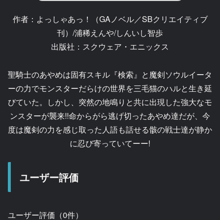
作者：よっしゃあっ！（GAノベル／SBクリエイティブ
刊）/浦稀えんや/しんいし智歩
出版社：スクウェア・エニックス
聖騎士のあやめは固有スキル『検索』と魔剣ソウルイータ
ーの力でモンスターだらけの世界を三毛猫のハルと生き延
びていた。しかし、突然の地鳴りと共に出現した強大なモ
ンスターが襲来!!命からがら逃げ切ったあやめ達だが、今
度は魔剣の力を感じ取った人語も話せる骸の戦士達が静か
に忍び寄っていてーー!
ユーザー評価
ユーザー評価（0件）